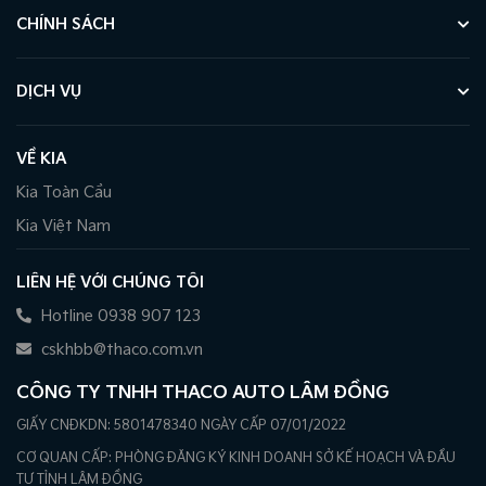
CHÍNH SÁCH
DỊCH VỤ
VỀ KIA
Kia Toàn Cầu
Kia Việt Nam
LIÊN HỆ VỚI CHÚNG TÔI
Hotline 0938 907 123
cskhbb@thaco.com.vn
CÔNG TY TNHH THACO AUTO LÂM ĐỒNG
GIẤY CNĐKDN: 5801478340 NGÀY CẤP 07/01/2022
CƠ QUAN CẤP: PHÒNG ĐĂNG KÝ KINH DOANH SỞ KẾ HOẠCH VÀ ĐẦU
TƯ TỈNH LÂM ĐỒNG