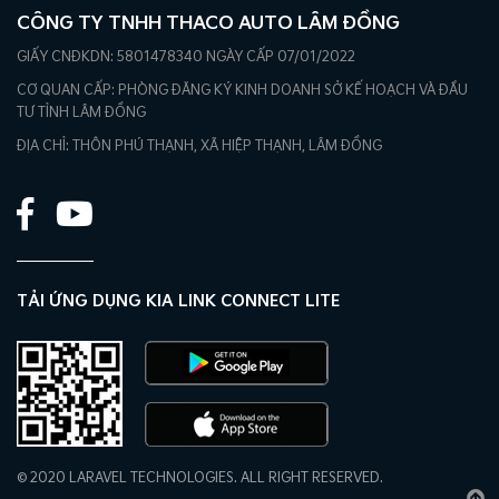
CÔNG TY TNHH THACO AUTO LÂM ĐỒNG
GIẤY CNĐKDN: 5801478340 NGÀY CẤP 07/01/2022
CƠ QUAN CẤP: PHÒNG ĐĂNG KÝ KINH DOANH SỞ KẾ HOẠCH VÀ ĐẦU
TƯ TỈNH LÂM ĐỒNG
ĐỊA CHỈ: THÔN PHÚ THẠNH, XÃ HIỆP THẠNH, LÂM ĐỒNG
TẢI ỨNG DỤNG KIA LINK CONNECT LITE
© 2020 LARAVEL TECHNOLOGIES. ALL RIGHT RESERVED.